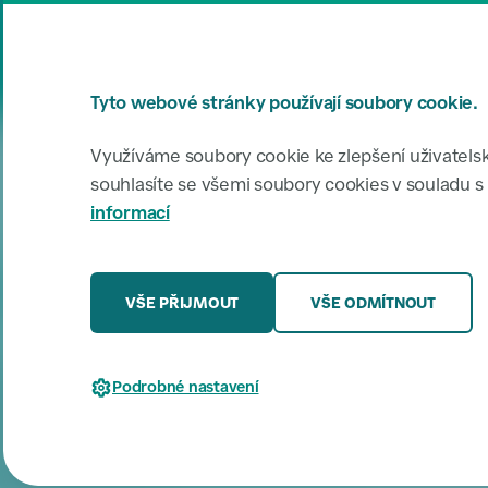
MENU
HLEDAT
Tyto webové stránky používají soubory cookie.
Využíváme soubory cookie ke zlepšení uživatels
souhlasíte se všemi soubory cookies v souladu s
informací
8. ročník Festivalu
VŠE PŘIJMOUT
VŠE ODMÍTNOUT
, kde prezentace
Podrobné nastavení
ní konzuláty, či
lanci. Co do rozsahu a
i naší republiky.