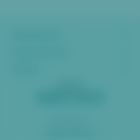
Městská část Praha 6
Kontakt a úřední hodiny
Další stránky
Sociální sítě
2026 ÚMČ Praha 6
Prohlášení o přístupnosti