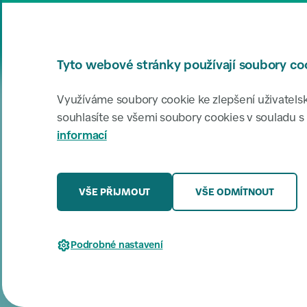
MENU
HLEDAT
Tyto webové stránky používají soubory co
Využíváme soubory cookie ke zlepšení uživatels
souhlasíte se všemi soubory cookies v souladu s
informací
VŠE PŘIJMOUT
VŠE ODMÍTNOUT
Podrobné nastavení