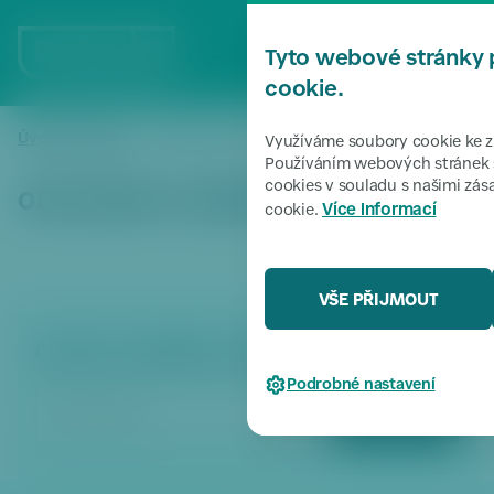
P
ř
MENU
Tyto webové stránky 
e
s
cookie.
k
o
Úvodní stránka
Odhlášení z odběru novinek
/
Využíváme soubory cookie ke zl
či
Používáním webových stránek s
cookies v souladu s našimi zá
t
ODHLÁŠENÍ Z ODBĚRU NOVINEK
Více informací
cookie.
k
m
e
n
VŠE PŘIJMOUT
u
P
Chcete se odhlásit z odběru zpravodajství?
ř
Podrobné nastavení
e
ODHLÁSIT
s
k
o