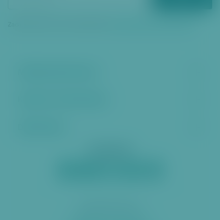
Zadáním vašeho e‑mailu souhlasíte se
zpracováním osobních údajů
Městská část Praha 6
Kontakt a úřední hodiny
Další stránky
Sociální sítě
2026 ÚMČ Praha 6