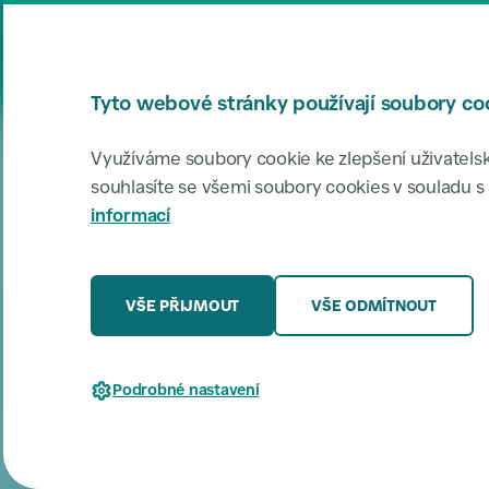
MENU
HLEDAT
Tyto webové stránky používají soubory co
Využíváme soubory cookie ke zlepšení uživatels
souhlasíte se všemi soubory cookies v souladu s
informací
VŠE PŘIJMOUT
VŠE ODMÍTNOUT
HLEDAT
Podrobné nastavení